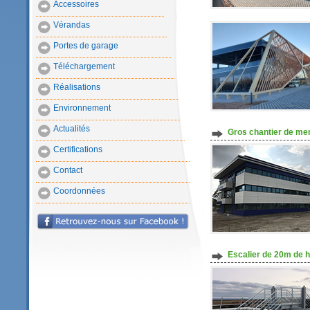
Accessoires
Vérandas
Portes de garage
Téléchargement
Réalisations
Environnement
Actualités
Gros chantier de me
Certifications
Contact
Coordonnées
Escalier de 20m de 