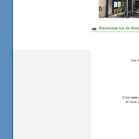
Bienvenue sur ds-fen
vos t
C’est
une 
et vous 