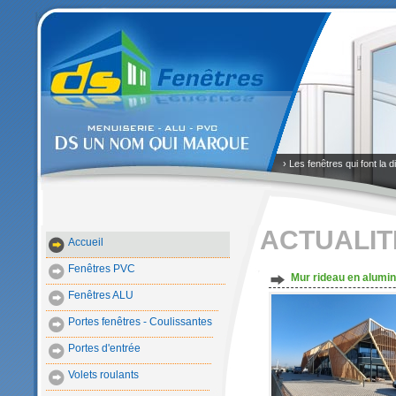
› Les fenêtres qui font la d
ACTUALIT
Accueil
Fenêtres PVC
Mur rideau en alumin
Fenêtres ALU
Portes fenêtres - Coulissantes
Portes d'entrée
Volets roulants