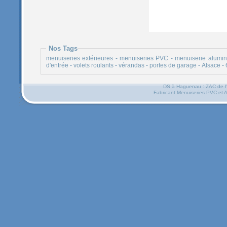
Nos Tags
menuiseries extérieures
-
menuiseries PVC
-
menuiserie alumi
d'entrée
-
volets roulants
-
vérandas
-
portes de garage
-
Alsace
-
DS à Haguenau : ZAC de l'
Fabricant Menuiseries PVC et A